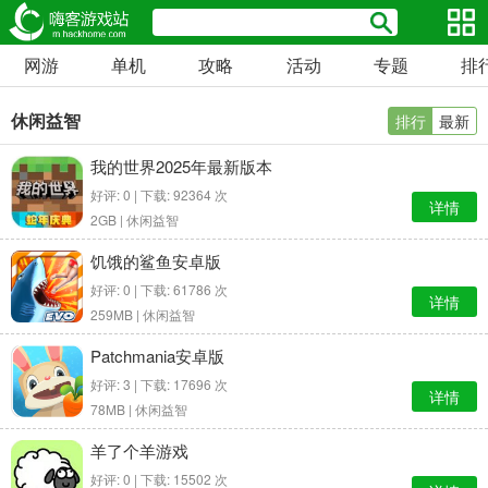
网游
单机
攻略
活动
专题
排
休闲益智
排行
最新
我的世界2025年最新版本
好评: 0 | 下载: 92364 次
详情
2GB |
休闲益智
饥饿的鲨鱼安卓版
好评: 0 | 下载: 61786 次
详情
259MB |
休闲益智
Patchmania安卓版
好评: 3 | 下载: 17696 次
详情
78MB |
休闲益智
羊了个羊游戏
好评: 0 | 下载: 15502 次