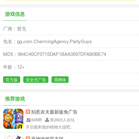
游戏信息
厂商：暂无
包名：gg.com.CharmingAgency.PartyGuys
MD5：964C40CF0715DAF1BAA3597DFAB0BE74
年龄：12+
官方版
安全无广告
需网络
推荐游戏
别惹农夫最新版免广告
62MB
有2923人在玩
开启最刺激的植物大战吧。
原神游戏官方版