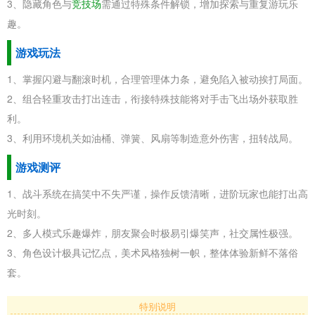
3、隐藏角色与
竞技场
需通过特殊条件解锁，增加探索与重复游玩乐
趣。
游戏玩法
1、掌握闪避与翻滚时机，合理管理体力条，避免陷入被动挨打局面。
2、组合轻重攻击打出连击，衔接特殊技能将对手击飞出场外获取胜
利。
3、利用环境机关如油桶、弹簧、风扇等制造意外伤害，扭转战局。
游戏测评
1、战斗系统在搞笑中不失严谨，操作反馈清晰，进阶玩家也能打出高
光时刻。
2、多人模式乐趣爆炸，朋友聚会时极易引爆笑声，社交属性极强。
3、角色设计极具记忆点，美术风格独树一帜，整体体验新鲜不落俗
套。
特别说明