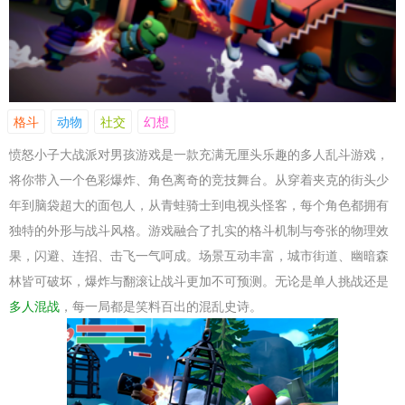
格斗
动物
社交
幻想
愤怒小子大战派对男孩游戏是一款充满无厘头乐趣的多人乱斗游戏，
将你带入一个色彩爆炸、角色离奇的竞技舞台。从穿着夹克的街头少
年到脑袋超大的面包人，从青蛙骑士到电视头怪客，每个角色都拥有
独特的外形与战斗风格。游戏融合了扎实的格斗机制与夸张的物理效
果，闪避、连招、击飞一气呵成。场景互动丰富，城市街道、幽暗森
林皆可破坏，爆炸与翻滚让战斗更加不可预测。无论是单人挑战还是
多人混战
，每一局都是笑料百出的混乱史诗。