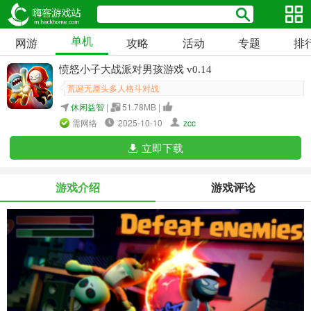
单机
网游
攻略
活动
专题
排
愤怒小子大战派对男孩游戏 v0.14
荒诞无厘头多人格斗对战
休闲益智
|
51.78MB |
需网络
2025-10-10
zcc
立即下载
游戏介绍
游戏评论