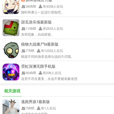
360MB
有4338人在玩
随时和勇士一起进行冒险吧。
甜瓜游乐场最新版
115MB
有2533人在玩
发挥想象，自由探索。
植物大战僵尸bt最新版
77MB
有12332人在玩
根据不同的场景选择出战的方式哦。
霓虹深渊无限手机版
954MB
有236人在玩
这里不存在重复，永远不要被表象迷惑
相关游戏
逃跑男孩1最新版
79MB
有1人在玩
在城市中自由冒险