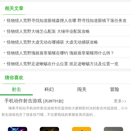
相关文章
怪物猎人荒野寻找知道眼镜森狸人在哪 野寻找知道眼镜下落任务攻
怪物猎人荒野大锤怎么配装 大锤毕业配装攻略
略
怪物猎人荒野大虚无动在哪捕获 大虚无动捕获攻略
怪物猎人荒野瑰丽盾章菊螺在哪钓 瑰丽盾章菊螺用什么饵？
怪物猎人荒野足迹蜥蜴在什么位置 抓足迹蜥蜴方法及位置一览
猜你喜欢
射击
科幻
闯关
冒险
手机动作射击游戏
更多>>
[共26731款]
嗨客手机站手机动作射击游戏专区提供给大家精彩对决的射击对战游戏，小小
射击游戏包含了很多技巧哦，不仅要熟练的掌握各类武器的...