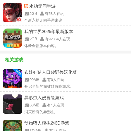
永劫无间手游
2GB
有58人在玩
全新永劫无间手游来袭
我的世界2025年最新版本
2GB
有92364人在玩
体验全新版本内容。
相关游戏
布娃娃猎人口袋野兽汉化版
99MB
有0人在玩
开启全新的布娃娃冒险游戏。
异形虫入侵冒险游戏
68MB
有1人在玩
消灭所有的异形虫
动物猎人模拟器3D游戏
174MB
有1人在玩