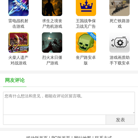
雷电战机射
求生之境丧
王国战争保
死亡铁路游
击游戏
尸危机游戏
卫战无广告
戏
版
火柴人遗产
烈火末日僵
丧尸路安卓
游戏画质助
对战游戏
尸游戏
版
手下载安卓
版
网友评论
发表
移动版首页
|
PC版首页
|
网站地图
|
联系方式