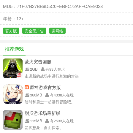
MD5：71F07B27BB9D5C0FEBFC72AFFCAE9028
年龄：12+
官方版
安全无广告
需网络
推荐游戏
萤火突击国服
2GB
有93人在玩
走进新的战场中进行刺激的对决
原神游戏官方版
360MB
有4338人在玩
随时和勇士一起进行冒险吧。
甜瓜游乐场最新版
115MB
有2533人在玩
发挥想象，自由探索。