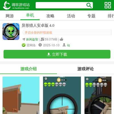
单机
网游
攻略
活动
专题
排
异形猎人安卓版 4.0
开启全新的狩猎游戏
休闲益智
|
59.07MB |
需网络
2025-10-10
lq
立即下载
游戏介绍
游戏评论