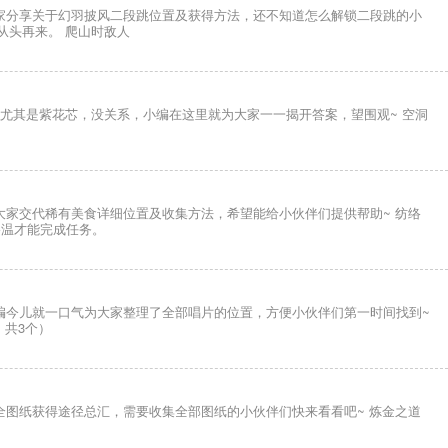
家分享关于幻羽披风二段跳位置及获得方法，还不知道怎么解锁二段跳的小
从头再来。 爬山时敌人
尤其是紫花芯，没关系，小编在这里就为大家一一揭开答案，望围观~ 空洞
家交代稀有美食详细位置及收集方法，希望能给小伙伴们提供帮助~ 纺络
格温才能完成任务。
编今儿就一口气为大家整理了全部唱片的位置，方便小伙伴们第一时间找到~
，共3个）
图纸获得途径总汇，需要收集全部图纸的小伙伴们快来看看吧~ 炼金之道