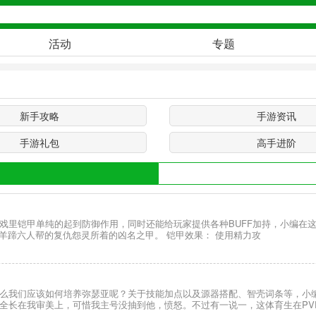
活动
专题
新手攻略
手游资讯
手游礼包
高手进阶
戏里铠甲单纯的起到防御作用，同时还能给玩家提供各种BUFF加持，小编在这
杀羊蹄六人帮的复仇怨灵所着的凶名之甲。 铠甲效果： 使用精力攻
么我们应该如何培养弥瑟亚呢？关于技能加点以及源器搭配、智壳词条等，小编
全长在我审美上，可惜我主号没抽到他，愤怒。不过有一说一，这体育生在PV