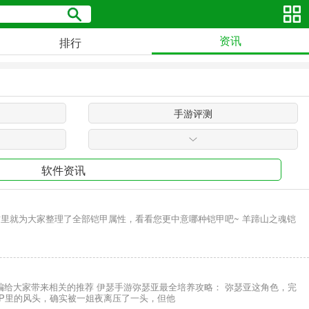
资讯
排行
手游评测
软件资讯
里就为大家整理了全部铠甲属性，看看您更中意哪种铠甲吧~ 羊蹄山之魂铠
给大家带来相关的推荐 伊瑟手游弥瑟亚最全培养攻略： 弥瑟亚这角色，完
P里的风头，确实被一姐夜离压了一头，但他