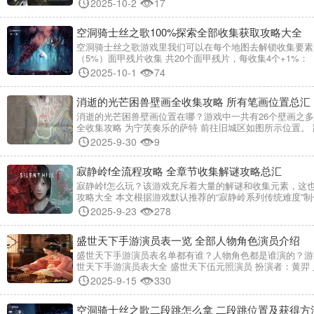
2025-10-2
17
空洞骑士丝之歌100%探索全部收集获取攻略大全
空洞骑士丝之歌游戏里我们可以在每个地图去解锁收集要素，
（5%）面甲残片收集 共20个面甲残片，每收集4个+1%：
2025-10-1
74
消逝的光芒困兽壁画全收集攻略 所有笔画位置总汇
消逝的光芒困兽壁画位置在哪？游戏中一共有26个壁画之
全收集攻略 为宁芙奏乐的萨特 前往旧城区如图所示位置。
2025-9-30
9
寂静岭f全流程攻略 全章节收集解谜攻略总汇
寂静岭f怎么玩？该游戏充斥着大量的解谜和收集元素，这
攻略大全 本文根据游戏默认推荐的“寂静岭系列传统难度”
2025-9-23
278
盛世天下手游演员表一览 全部人物角色演员介绍
盛世天下手游演员表名单都有谁？人物角色都是谁演的？游
世天下手游演员表大全 盛世天下伍元照演员 扮演者：黄羿
2025-9-15
330
空洞骑士丝之歌二段跳怎么拿 二段跳位置及获得方