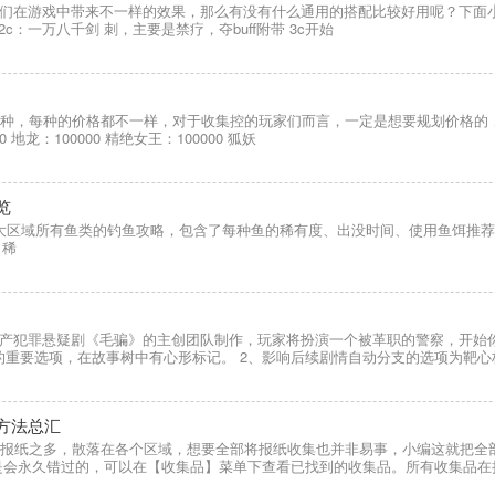
们在游戏中带来不一样的效果，那么有没有什么通用的搭配比较好用呢？下面
c：一万八千剑 刺，主要是禁疗，夺buff附带 3c开始
2种，每种的价格都不一样，对于收集控的玩家们而言，一定是想要规划价格的
0 地龙：100000 精绝女王：100000 狐妖
览
大区域所有鱼类的钓鱼攻略，包含了每种鱼的稀有度、出没时间、使用鱼饵推荐
 稀
产犯罪悬疑剧《毛骗》的主创团队制作，玩家将扮演一个被革职的警察，开始
值的重要选项，在故事树中有心形标记。 2、影响后续剧情自动分支的选项为靶心
方法总汇
张报纸之多，散落在各个区域，想要全部将报纸收集也并非易事，小编这就把全
是会永久错过的，可以在【收集品】菜单下查看已找到的收集品。所有收集品在