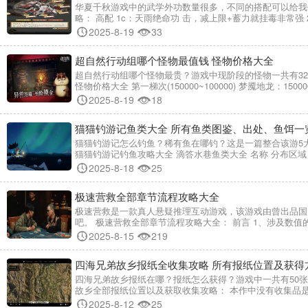
华夏千秋游戏中的武学外功数量很多，不同的搭配可以给我
略： 高配 1c：天雨绝命功 击，减上限+蓄力就挂毒非常强 2
2025-8-19
33
超自然行动组哪个怪物最值钱 怪物价格大全
超自然行动组哪个怪物最贵？游戏中现阶段的怪物一共有3
怪物价格大全 第一梯次(150000~100000) 梦魇地龙：15000
2025-8-19
18
猫猫钓游记鱼类大全 所有鱼类图鉴、出处、鱼饵一
猫猫钓游记怎么钓鱼？稀有鱼在哪钓？这是一篇整合该游5
猫猫钓游记钓鱼攻略大全 滴答水巷鱼类大全 名称 分布区域
2025-8-18
25
极速营救全部章节流程攻略大全
极速营救是一款真人悬疑推理互动游戏，该游戏由曾出品国
吧。 极速营救全部章节流程攻略大全： 前言 1、涉及数
2025-8-15
219
四海兄弟故乡报纸全收集攻略 所有报纸位置及获得
四海兄弟故乡报纸在哪？报纸怎么获得？游戏中一共有50
故乡全部报纸位置以及获取收集攻略： 本作中没有收集品
2025-8-12
25