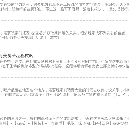
要解锁的能力之一，很多地方都离不开二段跳的加持才能通过，小编今儿为大
 想解锁二段跳得前往费耶山。不过这一路可不容易，沿途长椅少，一旦失误就得
，需要玩家们摧毁6朵花芯并获取其掉落的果实，很多玩家找不到花芯的位置，
 开始前务必先获墙跳功能 1、花芯1
有美食全流程攻略
任务中，需要玩家们收集物种稀有美食，有个别特别难寻找，小编在这里就为大
 与位于圣堡的梅尔格温交谈接取此任务。必须将所有稀有美食全部交付给梅尔
，唱片散落在地图各个地方，需要玩家们话费大量的时间去收集，没关系，小
，在唱诗蓝龙处用露珠还可以兑换8个唱片。家园放置留声鸡后清洁（1天1个
必备的道具之一，每种图纸对应不同的建筑需求，小编在这里就给大家带来了全
础材料】+【石头】+【树枝】+【青铜币】 获取方法 前往【森林边缘】探索获得