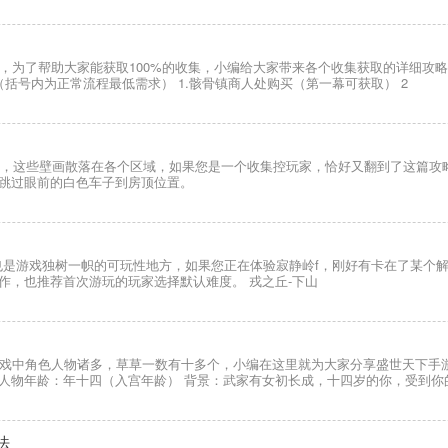
为了帮助大家能获取100%的收集，小编给大家带来各个收集获取的详细攻略，
（括号内为正常流程最低需求） 1.骸骨镇商人处购买（第一幕可获取） 2
多，这些壁画散落在各个区域，如果您是一个收集控玩家，恰好又翻到了这篇攻
 跳过眼前的白色车子到房顶位置。
也是游戏独树一帜的可玩性地方，如果您正在体验寂静岭f，刚好有卡在了某个解
制作，也推荐首次游玩的玩家选择默认难度。 戎之丘-下山
戏中角色人物诸多，草草一数有十多个，小编在这里就为大家分享盛世天下手游
 人物年龄：年十四（入宫年龄） 背景：武家有女初长成，十四岁的你，受到
法