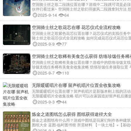
空洞骑士丝之歌二段跳位置在哪？游戏中二段跳可谓是必须
伙伴们看过来~ 空洞骑士丝之歌幻羽披风二段跳拿到方法
2025-9-14
64
空洞骑士丝之歌花芯在哪 花芯仪式全流程攻略
空洞骑士丝之歌紫色花芯位置在哪？花芯仪式的支线任务中
骑士丝之歌花芯仪式全流程攻略 如何完成花芯仪式花芯位置
2025-9-9
77
空洞骑士丝之歌稀有美食怎么获得 纺络珍馐任务稀
空洞骑士丝之歌稀有美食位置在哪？游戏中的纺络珍馐支线
珍馐支线任务稀有美食全收集攻略 纺络珍馐任务接取位置
2025-9-7
110
无限暖暖唱片在哪 留声机唱片位置全收集攻略
无限暖暖唱片位置在哪？留声机唱片是新版本刚上线的活动
无限暖暖唱片全收集攻略 唱片可以在家园造好留声机后播放
2025-9-3
44
炼金之道图纸怎么获得 图纸获得途径大全
炼金之道图纸有什么用？游戏中图纸是玩家们制作各种建筑
图纸大全 蓝图-临时图书馆 所需材料 【一块土地】+【基
2025-9-1
18