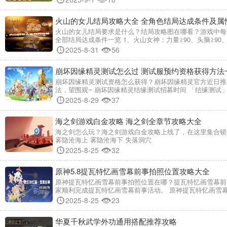
火山的女儿结局攻略大全 全角色结局达成条件及属
火山的女儿结局要求是什么？结局攻略图在哪看？游戏中每
全部结局达成条件一览 1、火山女神：力量≥90、头脑≥90、魅力
2025-8-31
56
崩坏因缘精灵测试怎么过 测试服预约资格获得方法
崩坏因缘精灵测试资格怎么获得？崩坏因缘精灵官方近日推
法，望围观~ 崩坏因缘精灵结缘测试招募时间 「结缘测试」招募开始
2025-8-29
37
海之剑游戏白金攻略 海之剑全章节攻略大全
海之剑怎么玩？海之剑游戏白金攻略上线了，在这里集合锁
雾隐沧海上 雾隐沧海下 失落洞穴
2025-8-25
32
原神5.8提瓦特忆画雪幕前事拍照位置攻略大全
原神提瓦特忆画雪幕前事拍照位置在哪？提瓦特忆画雪幕前
家顺利完成提瓦特忆画雪幕前事活动。 原神提瓦特忆画雪幕前事拍照攻略 
2025-8-25
23
华夏千秋武学外功通用搭配推荐攻略