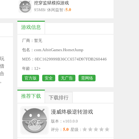
挖穿监狱模拟游戏
5.0
95MB
/ 休闲益智 /
游戏信息
厂商：暂无
包名：com.AibitGames.HornetJump
玩
MD5：0EC1629999B36CC6574D97FDB260446
借
D
年龄：12+
合
官方版
安全
无广告
需网络
。
推荐下载
下载排行
漫威终极逆转游戏
版本：v103.0.0
5.0
评分：
星级：