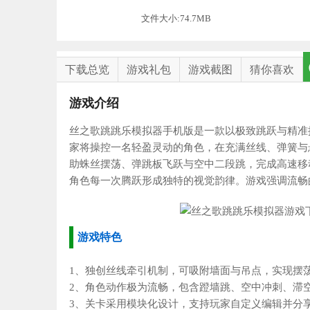
文件大小:74.7MB
下载总览
游戏礼包
游戏截图
猜你喜欢
游戏介绍
丝之歌跳跳乐模拟器手机版是一款以极致跳跃与精准
家将操控一名轻盈灵动的角色，在充满丝线、弹簧与
助蛛丝摆荡、弹跳板飞跃与空中二段跳，完成高速移
角色每一次腾跃形成独特的视觉韵律。游戏强调流畅
游戏特色
1、独创丝线牵引机制，可吸附墙面与吊点，实现摆
2、角色动作极为流畅，包含蹬墙跳、空中冲刺、滞
3、关卡采用模块化设计，支持玩家自定义编辑并分