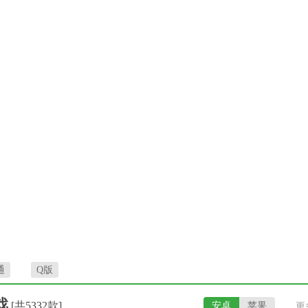
通
Q版
戏
[共5332款]
安卓
苹果
更