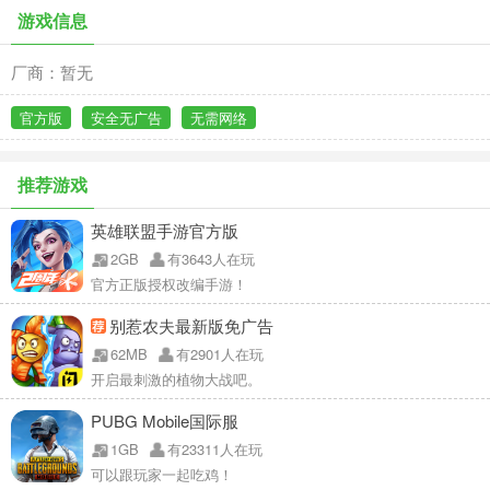
游戏信息
厂商：暂无
官方版
安全无广告
无需网络
推荐游戏
英雄联盟手游官方版
2GB
有3643人在玩
官方正版授权改编手游！
别惹农夫最新版免广告
62MB
有2901人在玩
开启最刺激的植物大战吧。
PUBG Mobile国际服
1GB
有23311人在玩
可以跟玩家一起吃鸡！