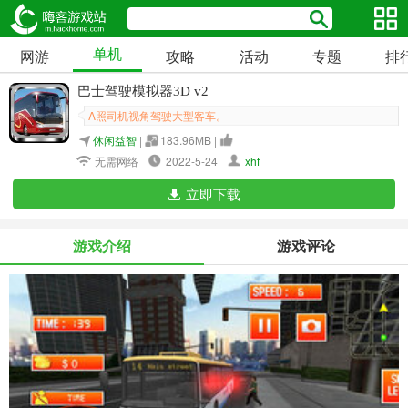
单机
网游
攻略
活动
专题
排
巴士驾驶模拟器3D v2
A照司机视角驾驶大型客车。
休闲益智
|
183.96MB |
无需网络
2022-5-24
xhf
立即下载
游戏介绍
游戏评论