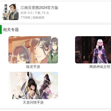
江南百景图2024官方版
好评: 5.0 | 下载: 72 次
770MB |
策略棋牌
相关专题
除灵手游
网易神谕文明
天龙问情手游