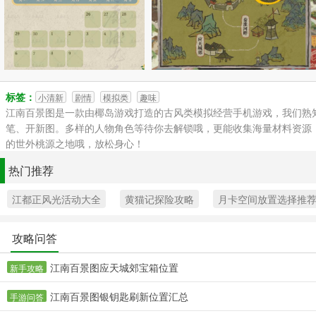
标签：
小清新
剧情
模拟类
趣味
江南百景图是一款由椰岛游戏打造的古风类模拟经营手机游戏，我们熟
笔、开新图。多样的人物角色等待你去解锁哦，更能收集海量材料资源
的世外桃源之地哦，放松身心！
热门推荐
江都正风光活动大全
黄猫记探险攻略
月卡空间放置选择推
攻略问答
江南百景图应天城郊宝箱位置
新手攻略
江南百景图银钥匙刷新位置汇总
手游问答