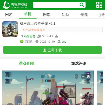
单机
网游
攻略
活动
专题
排
机甲战士传奇手游 v1.1
机甲战士冒险闯关
动作射击
|
72.14MB |
需网络
2025-10-10
zcc
立即下载
游戏介绍
游戏评论