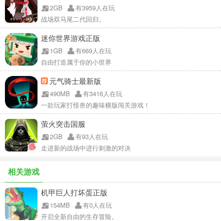
2GB
有3959人在玩
战场双马尾二代回归。
迷你世界游戏正版
1GB
有669人在玩
自由打造属于你的小世界
元气骑士最新版
490MB
有3416人在玩
一款玩家打怪兽的趣味横版闯关游戏！
萤火突击国服
2GB
有93人在玩
走进新的战场中进行刺激的对决
相关游戏
机甲巨人打坏蛋正版
154MB
有0人在玩
开启全新自由的生存冒险。