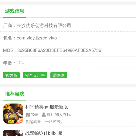
游戏信息
厂商：长沙优乐创游科技有限公司
包名：com.ylcy.jjzscq.vivo
MD5：8695B08F6A20D3EFE64986AF3E2A5736
年龄：12+
官方版
安全无广告
需网络
推荐游戏
和平精英gm服最新版
2GB
有1495人在玩
拿起武器，一路逆袭。
战双帕弥什bilibili版