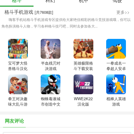
格斗
科幻
机甲
驾驶
格斗手机游戏
更多>>
[共7608款]
嗨客手机站格斗手机游戏专区提供给大家绝佳精彩的格斗竞技游戏哦，你可以
角色扮演格斗人物，学习各种格斗技巧吧，同时去参加各大...
宝可梦大怪
半血残刃对
英雄极限格
一拳成名一
兽格斗汉化
决游戏
斗下载安装
拳超人安卓
版
版
拳王对决趣
蜘蛛毒液城
WWE2K22
棍棒人英雄
味大乱斗游
市创造中文
汉化版
游戏
戏
版
网友评论