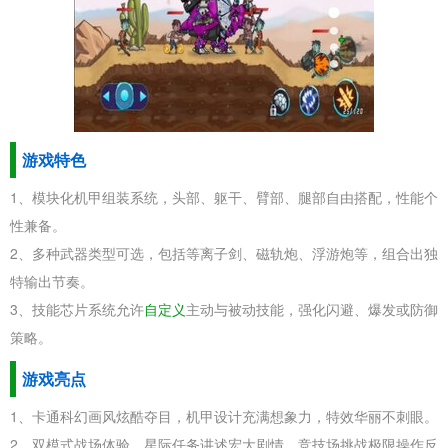
游戏特色
1、模块化机甲组装系统，头部、躯干、臂部、腿部自由搭配，性能个
性兼备。
2、多种武器类型可选，包括等离子剑、磁轨炮、浮游炮等，组合出独
特输出节奏。
3、技能芯片系统允许
自定义
主动与被动技能，强化闪避、爆发或防御
策略。
游戏亮点
1、卡通科幻画风炫酷夺目，机甲设计充满想象力，特效华丽不刺眼。
2、双模式战场体验，星际任务讲述宏大剧情，竞技场挑战极限操作反