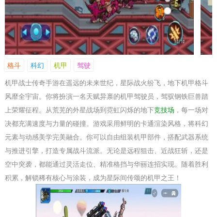
格斗
科幻
机甲
驾驶
机甲战士传奇手游在遥远的未来世纪，星际战火纷飞，地下机甲格斗
风靡全宇宙。你将扮演一名天赋异禀的机甲驾驶员，驾驭钢铁巨兽踏
上荣耀征程。从荒芜的外星战场到霓虹闪烁的地下
竞技场
，每一场对
决都充满速度与力量的碰撞。游戏采用鲜明的卡通渲染风格，将科幻
元素与动感美学完美融合。你可以自由组装机甲部件，搭配武器系统
与推进引擎，打造专属战斗流派。无论是远程狙击、近战狂斩，还是
空中突袭，都能通过灵活走位、精准格挡与华丽连招实现。随着胜利
积累，解锁稀有核心与涂装，成为星际间传颂的机甲之王！