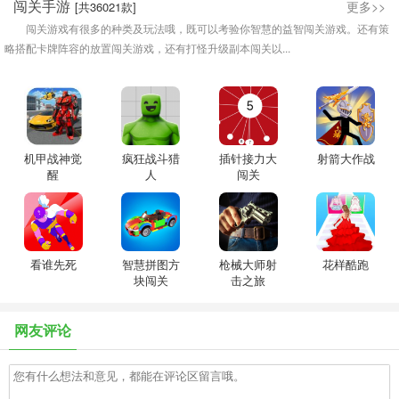
闯关手游
更多>>
[共36021款]
闯关游戏有很多的种类及玩法哦，既可以考验你智慧的益智闯关游戏。还有策
略搭配卡牌阵容的放置闯关游戏，还有打怪升级副本闯关以...
机甲战神觉
疯狂战斗猎
插针接力大
射箭大作战
醒
人
闯关
看谁先死
智慧拼图方
枪械大师射
花样酷跑
块闯关
击之旅
网友评论