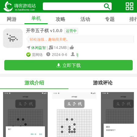
单机
网游
攻略
活动
专题
排
开帝五子棋 v1.0.0
运营中
轻松连线，趣味闯关吧。
休闲益智
|
14.2MB |
需网络
2024-9-6
lj
立即下载
游戏介绍
游戏评论