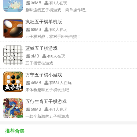
36MB
有1人在玩
趣味连线五子棋游戏，简单操作吧。
疯狂五子棋单机版
58MB
有0人在玩
五子棋对战，将对手轻松击败！
蓝鲸五子棋游戏
3MB
有0人在玩
五子棋竞技游戏
万宁五子棋小游戏
46MB
有581人在玩
来体验趣味五子棋玩法吧
五行生肖五子棋游戏
59MB
有1人在玩
一款全新颖的五子棋游戏
推荐合集