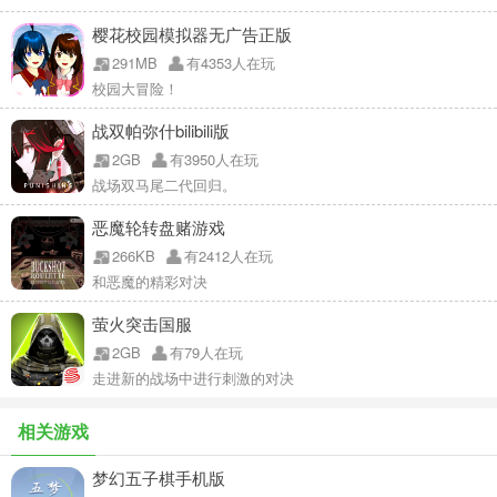
樱花校园模拟器无广告正版
291MB
有4353人在玩
校园大冒险！
战双帕弥什bilibili版
2GB
有3950人在玩
战场双马尾二代回归。
恶魔轮转盘赌游戏
266KB
有2412人在玩
和恶魔的精彩对决
萤火突击国服
2GB
有79人在玩
走进新的战场中进行刺激的对决
相关游戏
梦幻五子棋手机版