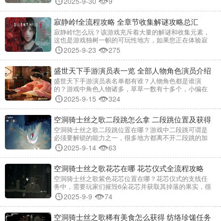
2025-9-30
9
能够省去寻找笔画的时间~ 消逝的光芒困兽壁画全收集攻
略 为宁芙奏乐的萨特 前往旧城区如图所示位置。 跳过眼
寂静岭f全流程攻略 全章节收集解谜攻略总汇
前的白色车子到房顶位置。
寂静岭f怎么玩？该游戏充斥着大量的解谜和收集元素，
这也是游戏独树一帜的可玩性地方，如果您正在体验寂
静岭f，刚好有卡在了某个解谜环节，那么小编今儿为大
2025-9-23
275
家整理的全流程攻略一定能够帮助到您~ 寂静岭f攻略大
全 本文根据游戏默认推荐的“寂静岭系列传统难度”制作，
盛世天下手游演员表一览 全部人物角色演员介绍
也推荐首次游玩的玩家选择默认难度。 戎之丘-下山
盛世天下手游演员表名单都有谁？人物角色都是谁演
的？游戏中角色人物诸多，草草一数有十多个，小编在
这里就为大家分享盛世天下手游演员表大全，如果您心
2025-9-15
324
仪哪个角色，那么这篇文章能够让您深入了解~ 盛世天下
手游演员表大全 盛世天下伍元照演员 扮演者：黄羿 人物
空洞骑士丝之歌二段跳怎么拿 二段跳位置及获得
年龄：年十四（入宫年龄） 背景：武家有女初长成，十
四岁的你，受到你的姨母杨淑妃的引荐，入宫成为当
方法
空洞骑士丝之歌二段跳位置在哪？游戏中二段跳可谓是
必须要解锁的能力之一，很多地方都离不开二段跳的加
持才能通过，小编今儿为大家分享关于幻羽披风二段跳
2025-9-14
63
位置及获得方法，还不知道怎么解锁二段跳的小伙伴们
看过来~ 空洞骑士丝之歌幻羽披风二段跳拿到方法 想解
空洞骑士丝之歌花芯在哪 花芯仪式全流程攻略
锁二段跳得前往费耶山。不过这一路可不容易，沿途长
椅少，一旦失误就得从头再来。 爬山时敌人
空洞骑士丝之歌紫色花芯位置在哪？花芯仪式的支线任
务中，需要玩家们摧毁6朵花芯并获取其掉落的果实，很
多玩家找不到花芯的位置，尤其是紫花芯，没关系，小
2025-9-9
74
编在这里就为大家一一揭开答案，望围观~ 空洞骑士丝之
歌花芯仪式全流程攻略 如何完成花芯仪式花芯位置 开始
空洞骑士丝之歌稀有美食怎么获得 纺络珍馐任务
前务必先获墙跳功能 1、花芯1