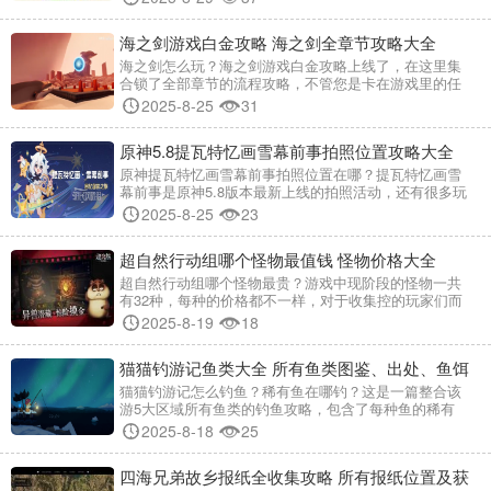
小编这就为大家带来了测试服预约资格获取方法，望围
观~ 崩坏因缘精灵结缘测试招募时间 「结缘测试」招募
海之剑游戏白金攻略 海之剑全章节攻略大全
开始时间为2025年8月29日 12:00（UTC+8），结束时间
为2025年9月12日 23:59（UTC+8）。 崩坏因缘精灵
海之剑怎么玩？海之剑游戏白金攻略上线了，在这里集
合锁了全部章节的流程攻略，不管您是卡在游戏里的任
何一个环节，这篇攻略都能帮助您轻松度过难关，需要
2025-8-25
31
的小伙伴们不要错过了~ 海之剑全流程攻略大全 雾隐沧
海上 雾隐沧海下 失落洞穴
原神5.8提瓦特忆画雪幕前事拍照位置攻略大全
原神提瓦特忆画雪幕前事拍照位置在哪？提瓦特忆画雪
幕前事是原神5.8版本最新上线的拍照活动，还有很多玩
家们不知道拍照的具体点位在哪，没关系，小编今儿就
2025-8-25
23
为大家一一分享该活动拍照的具体位置，帮助大家顺利
完成提瓦特忆画雪幕前事活动。 原神提瓦特忆画雪幕前
超自然行动组哪个怪物最值钱 怪物价格大全
事拍照攻略 活动时间：2025/08/21 10:00 ~ 2025/09/01
0
超自然行动组哪个怪物最贵？游戏中现阶段的怪物一共
有32种，每种的价格都不一样，对于收集控的玩家们而
言，一定是想要规划价格的，小编在这里就为大家带来
2025-8-19
18
的该游戏怪物价格大全，望参考~ 超自然行动组怪物价格
大全 第一梯次(150000~100000) 梦魇地龙：150000 地
猫猫钓游记鱼类大全 所有鱼类图鉴、出处、鱼饵
龙：100000 精绝女王：100000 狐妖
一览
猫猫钓游记怎么钓鱼？稀有鱼在哪钓？这是一篇整合该
游5大区域所有鱼类的钓鱼攻略，包含了每种鱼的稀有
度、出没时间、使用鱼饵推荐等，如果您正在体验该游
2025-8-18
25
戏，那么这篇钓鱼攻略大全一定能让您有所启发~ 猫猫钓
游记钓鱼攻略大全 滴答水巷鱼类大全 名称 分布区域 稀
四海兄弟故乡报纸全收集攻略 所有报纸位置及获