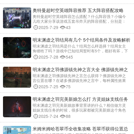
偶任务全流程攻略，还没有做该任务的抓紧来看~ 原神
5.8消失的玩偶全流程攻略 任务前引：旅行者和派蒙从西
奥特曼超时空英雄阵容推荐 五大阵容搭配攻略
北侧离开悠悠集市时，遇到了一位玩偶设计师卡内……
奥特曼超时空英雄阵容怎么搭配？什么阵容强？小编今
儿给大家分享该游戏五套吊炸天的阵容搭配，分别是：
强力阵容、高爆发阵容、PVP阵容、AOE阵容、平民阵
2025-7-29
43
容，随意切换随意搭配，望参考~ 奥特曼超时空英雄阵容
推荐 常规强力阵容 - 输出：赛罗、泰迦、利布特。 - 辅
明末渊虚之羽结局有几个 5个结局条件及攻略解析
助：奥特之王、杰克。 - 特点：全面均衡，兼具输出、防
御和辅助，适合多种战斗场景。 高爆发
明末渊虚之羽结局是什么？结局怎么样选择？结局女主
角牺牲了吗？游戏中已知结局暂时有5个，都好有坏，下
面小编就把目前已通关的5个结局一一分享给大家，包括
2025-7-28
545
结局条件及攻略解析，感兴趣的不要错过~ 明末渊虚之羽
四大结局攻略大全 僰人承继者 在第三章真武山，来到鸟
明末渊虚之羽佛源镇先神之言大全 佛源镇先神之
人居所，神龛旁见到红衣少女，选择“认同”，得到【法
术】蜀神润泽。 第四章来
言效果及获得方法总汇
明末渊虚之羽佛源镇先神之言怎么获得？佛源镇先神之
言位置在哪？在诸多佛源镇先神之言中，每种属性效果
都各有千秋，其获得方法也大相径庭，小编今儿就给大
2025-7-25
75
家带来了全部佛源镇先神之言的效果及获得途径大全，
望参考~ 明末渊虚之羽佛源镇先神之言效果及获得方法大
明末渊虚之羽完美新娘怎么打 方灵姐妹支线任务
全 生飞羽循空获得方法 1、从佛源镇的神龛弃尸坑开
始，沿路一直走走唐王行宫。
全攻略
明末渊虚之羽完美新娘故事背景讲的什么？相信做方灵
姐妹支线任务的时候，很多玩家都被完美新娘这个角色
惊艳到，就好比黑神话里的四妹，小编在这里就给大家
2025-7-24
88
分享方灵姐妹全流程攻略，当然也奉上完美新娘的打法
攻略，感兴趣的快来瞅瞅吧~ 明末渊虚之羽方灵姐妹全流
米姆米姆哈苍翠币全收集攻略 苍翠币获得位置总
程攻略 新娘套获取00:00 方灵支线-上00:51 vs完美新娘