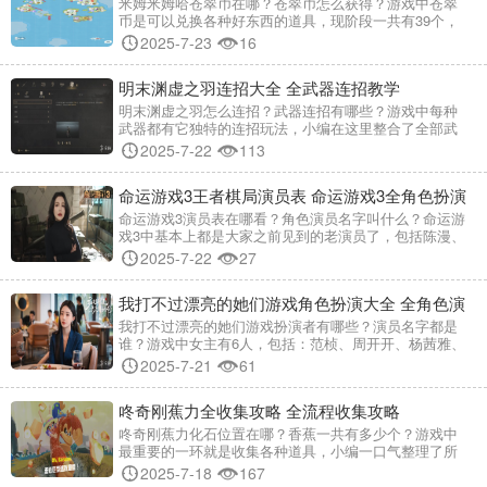
汇
米姆米姆哈苍翠币在哪？苍翠币怎么获得？游戏中苍翠
币是可以兑换各种好东西的道具，现阶段一共有39个，
小编在这里一口气为大家整了这些苍翠币获得位置，省
2025-7-23
16
的大家在浪费时间去寻找了~ 米姆米姆哈39个苍翠币全
收集攻略 松鸣群岛苍翠币位置（7/7） 上面有一个地方
明末渊虚之羽连招大全 全武器连招教学
是头部装饰注意拿。想着反正是攻略，顺便附上各种米
姆
明末渊虚之羽怎么连招？武器连招有哪些？游戏中每种
武器都有它独特的连招玩法，小编在这里整合了全部武
器的连招操作教学，快来看看你现在拿的武器连招怎么
2025-7-22
113
耍吧~ 明末渊虚之羽连招大全 长刀武器连招 长刀类武器
可通过斗转星羽解锁长空碎月后，使用轻攻击第二段命
命运游戏3王者棋局演员表 命运游戏3全角色扮演
中敌人时，获得1层须羽。 获得须羽后，可快速释放瞬斩
或瞬息斩。 输出按键：鼠标左键→鼠标
者名单
命运游戏3演员表在哪看？角色演员名字叫什么？命运游
戏3中基本上都是大家之前见到的老演员了，包括陈漫、
刘梦茹、梅宝莱、刘佳玺，周子煜等，不难发现演员表
2025-7-22
27
里有一位新人，下面小编就携手大家一起来了解了解~ 命
运游戏3演员表一览 陈漫 代表角色：《命运游戏1&2》程
我打不过漂亮的她们游戏角色扮演大全 全角色演
月笙（老板娘）、《美女请别影响我学习》欧阳老师 特
点：影游界“常青树”，以成熟魅力
员表一览
我打不过漂亮的她们游戏扮演者有哪些？演员名字都是
谁？游戏中女主有6人，包括：范桢、周开开、杨茜雅、
孙艺燃、钟泠儿、黎晟萱等，另外还有两个大冤种男
2025-7-21
61
主，小编在这里就为大家带来了全角色演员表一览，感
兴趣的小伙伴们来看看吧~ 我打不过漂亮的她们游戏演员
咚奇刚蕉力全收集攻略 全流程收集攻略
表 黎晟萱-女帝化身美飒经理人 在《我打不过漂亮的她
们》中，黎晟萱变身为龙拳拳击俱乐部经理苏茜
咚奇刚蕉力化石位置在哪？香蕉一共有多少个？游戏中
最重要的一环就是收集各种道具，小编一口气整理了所
有区域的全流程收集攻略，希望通过这篇攻略文章能让
2025-7-18
167
玩家们在收集道具的过程中，少走弯路节省时间~ 咚奇刚