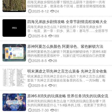
得方法总汇
四海兄弟故乡报纸在哪？报纸怎么获得？游戏中一共有
50张报纸之多，散落在各个区域，想要全部将报纸收集
也并非易事，小编这就把全部报纸位置及获得方法整理
2025-8-12
24
分享给大家，欢迎收集控们前来围观~ 四海兄弟故乡全部
报纸位置以及获取收集攻略： 本作中没有收集品是会永
四海兄弟故乡剧情攻略 全章节剧情流程攻略大全
久错过的，可以在【收集品】菜单下查看已找到的收集
品。所有收集品在拾取后都会立即存档，所以在通过
四海兄弟故乡怎么玩？剧情怎么样？四海兄弟故乡序
【章节重玩】来查漏补缺时，可
章：地震、第一章：归乡、第二章：赛马节......全部章节
剧情流程攻略上线啦，小编在这里第一时间分享给大
2025-8-8
189
家，如果您正在体验该游戏，那么这篇攻略文章不要错
过啦~ 四海兄弟故乡攻略大全 四海兄弟故乡序章攻略：
原神阿夏怎么换颜色 阿夏绿色、紫色解锁方法
地震（上） 伴随着一声火柴的嚓响声，大大的1904年出
现在屏幕上，交代了本作发生的时间。
原神阿夏紫色怎么解锁？阿夏如何解锁绿色？原神5.8新
增的地图悠悠度假村中，玩家们是可以根据自己的需要
给阿霞更换颜色颜料的，除了初始的几种颜色之外，还
2025-8-5
28
可以解锁绿色和紫色，小编今儿就给还不知道怎么换颜
色的小伙伴们分享阿夏换颜色攻略，望围观~ 原神阿夏换
明末渊虚之羽先神之言怎么装备 先神之言全收集
颜色方法 阿夏橙色颜料解锁方法 完成传说任务【悠悠度
假村】第一章后即可解锁，从刺梨岩返回彩彩崖并在游
及搭配套装攻略
明末渊虚之羽先神之言在什么地方？先神之言怎么搭配
戏中战胜班尼特即可解
套装？先神之言是镶嵌在装备里的石头，一共54颗，每
科属性效果各不相同，可以提升装备的属性，先神之言
2025-8-4
91
搭配好直接原地起飞，尤为重要！小编今儿就给大家奉
上关于先神之言全收集及搭配套装攻略，望围观~ 明末渊
原神5.8消失的玩偶攻略 世界任务消失的玩偶全流
虚之羽先神之言全收集及搭配套装攻略 先神之言，也就
是镶嵌在武器上的那三个石头，一共有54个。分三个槽
程攻略
原神消失的玩偶任务怎么做？消失的玩偶位置在哪？消
位，简称123，分别有1
失的玩偶奖励是什么？5.8版本的上线，也更新了世界任
务——消失的玩偶，下面小编就为大家带来了消失的玩
2025-7-30
81