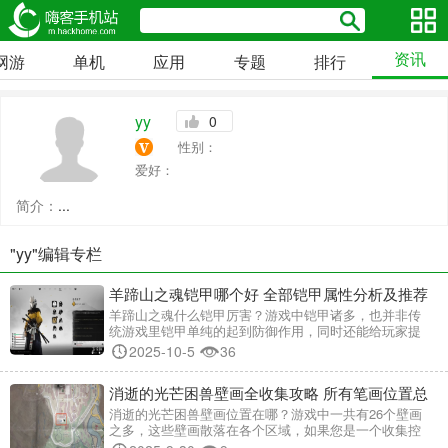
资讯
网游
单机
应用
专题
排行
yy
0
性别：
爱好：
简介：
...
"yy"编辑专栏
羊蹄山之魂铠甲哪个好 全部铠甲属性分析及推荐
羊蹄山之魂什么铠甲厉害？游戏中铠甲诸多，也并非传
统游戏里铠甲单纯的起到防御作用，同时还能给玩家提
供各种BUFF加持，小编在这里就为大家整理了全部铠甲
2025-10-5
36
属性，看看您更中意哪种铠甲吧~ 羊蹄山之魂铠甲大全
羊蹄山之魂铠甲一览 怨灵铠甲 铠甲背景故事：追杀羊蹄
消逝的光芒困兽壁画全收集攻略 所有笔画位置总
六人帮的复仇怨灵所着的凶名之甲。 铠甲效果： 使用精
力攻
汇
消逝的光芒困兽壁画位置在哪？游戏中一共有26个壁画
之多，这些壁画散落在各个区域，如果您是一个收集控
玩家，恰好又翻到了这篇攻略文章，那么恭喜获您一定