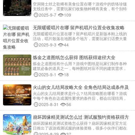
稀有美食全流程攻略
空洞骑士丝之歌稀有美食位置在哪？游戏中的纺络珍馐
支线任务中，需要玩家们收集物种稀有美食，有个别特
别难寻找，小编在这里就为大家交代稀有美食详细位置
2025-9-7
109
及收集方法，希望能给小伙伴们提供帮助~ 纺络珍馐支线
任务稀有美食全收集攻略 纺络珍馐任务接取位置 与位于
无限暖暖唱片在哪 留声机唱片位置全收集攻略
圣堡的梅尔格温交谈接取此任务。必须将所有稀有美食
全部交付给梅尔格温才能完成任务。
无限暖暖唱片位置在哪？留声机唱片是新版本刚上线的
活动，唱片散落在地图各个地方，需要玩家们话费大量
的时间去收集，没关系，小编今儿就一口气为大家整理
2025-9-3
44
了全部唱片的位置，方便小伙伴们第一时间找到~ 无限暖
暖唱片全收集攻略 唱片可以在家园造好留声机后播放，
炼金之道图纸怎么获得 图纸获得途径大全
在唱诗蓝龙处用露珠还可以兑换8个唱片。家园放置留声
鸡后清洁（1天1个，共3个）
炼金之道图纸有什么用？游戏中图纸是玩家们制作各种
建筑必备的道具之一，每种图纸对应不同的建筑需求，
小编在这里就给大家带来了全图纸获得途径总汇，需要
2025-9-1
18
收集全部图纸的小伙伴们快来看看吧~ 炼金之道图纸大全
蓝图-临时图书馆 所需材料 【一块土地】+【基础材料】
火山的女儿结局攻略大全 全角色结局达成条件及
+【石头】+【树枝】+【青铜币】 获取方法 前往【森林
边缘】探索获得
属性要求一览
火山的女儿结局要求是什么？结局攻略图在哪看？游戏
中每个角色在达成属性要求的条件后，都会出现结局，
小编今儿就给小伙伴们奉上该游戏全角色结局达成条件
2025-8-31
56
及属性要求一览，结局攻略请收好~ 火山的女儿全部结局
达成条件一览 1、火山女神：力量≥90、头脑≥90、魅力
崩坏因缘精灵测试怎么过 测试服预约资格获得方
≥90、体魄≥2000、智力≥2000、情感≥2000、想象
≥2000、剑术≥500、弓术
法一览
崩坏因缘精灵测试资格怎么获得？崩坏因缘精灵官方近
日推出了该游戏测试服的体验资格，很多小伙伴们都在
摩拳擦掌跃跃欲试了，奈何不知道怎么预约，没关系，
2025-8-29
37