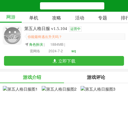
网游
单机
攻略
活动
专题
排
第五人格日服 v1.5.104
运营中
你能最终逃出升天吗？
角色扮演
|
1884MB |
需网络
2024-7-2
wq
立即下载
游戏介绍
游戏评论