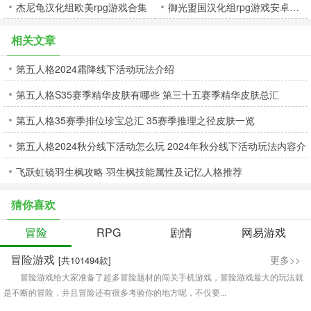
杰尼龟汉化组欧美rpg游戏合集
御光盟国汉化组rpg游戏安卓大全
相关文章
第五人格2024霜降线下活动玩法介绍
第五人格S35赛季精华皮肤有哪些 第三十五赛季精华皮肤总汇
第五人格35赛季排位珍宝总汇 35赛季推理之径皮肤一览
第五人格2024秋分线下活动怎么玩 2024年秋分线下活动玩法内容介
飞跃虹镜羽生枫攻略 羽生枫技能属性及记忆人格推荐
绍
猜你喜欢
冒险
RPG
剧情
网易游戏
冒险游戏
更多>>
[共101494款]
冒险游戏给大家准备了超多冒险题材的闯关手机游戏，冒险游戏最大的玩法就
是不断的冒险，并且冒险还有很多考验你的地方呢，不仅要...