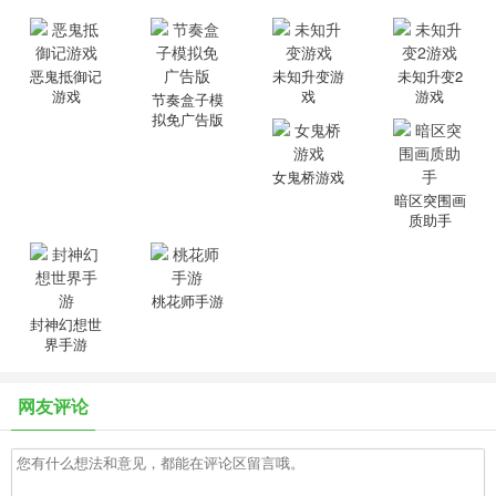
恶鬼抵御记
未知升变游
未知升变2
游戏
戏
游戏
节奏盒子模
拟免广告版
女鬼桥游戏
暗区突围画
质助手
桃花师手游
封神幻想世
界手游
网友评论