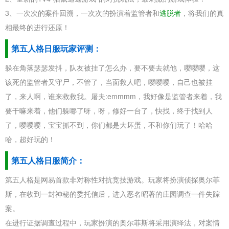
3、一次次的案件回溯，一次次的扮演着监管者和
逃脱者
，将我们的真
相最终的进行还原！
第五人格日服玩家评测：
躲在角落瑟瑟发抖，队友被挂了怎么办，要不要去就他，嘤嘤嘤，这
该死的监管者又守尸，不管了，当面救人吧，嘤嘤嘤，自己也被挂
了，来人啊，谁来救救我。屠夫:emmmm，我好像是监管者来着，我
要干嘛来着，他们躲哪了呀，呀，修好一台了，快找，终于找到人
了，嘤嘤嘤，宝宝抓不到，你们都是大坏蛋，不和你们玩了！哈哈
哈，超好玩的！
第五人格日服简介：
第五人格是网易首款非对称性对抗竞技游戏。玩家将扮演侦探奥尔菲
斯，在收到一封神秘的委托信后，进入恶名昭著的庄园调查一件失踪
案。
在进行证据调查过程中，玩家扮演的奥尔菲斯将采用演绎法，对案情