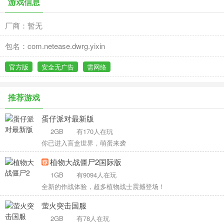
游戏信息
厂商：暂无
包名：com.netease.dwrg.yixin
官方版
安全无广告
需网络
推荐游戏
蛋仔派对最新版
2GB
有170人在玩
你已进入盲盒世界，萌蛋来袭
植物大战僵尸2国际版
1GB
有9094人在玩
全新的作战体验，超多植物战士震撼登场！
萤火突击国服
2GB
有78人在玩