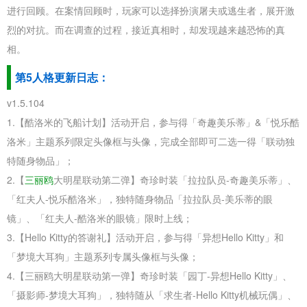
进行回顾。在案情回顾时，玩家可以选择扮演屠夫或逃生者，展开激
烈的对抗。而在调查的过程，接近真相时，却发现越来越恐怖的真
相。
第5人格更新日志：
v1.5.104
1.【酷洛米的飞船计划】活动开启，参与得「奇趣美乐蒂」&「悦乐酷
洛米」主题系列限定头像框与头像，完成全部即可二选一得「联动独
特随身物品」；
2.【
三丽鸥
大明星联动第二弹】奇珍时装「拉拉队员-奇趣美乐蒂」、
「红夫人-悦乐酷洛米」，独特随身物品「拉拉队员-美乐蒂的眼
镜」、「红夫人-酷洛米的眼镜」限时上线；
3.【Hello Kitty的答谢礼】活动开启，参与得「异想Hello Kitty」和
「梦境大耳狗」主题系列专属头像框与头像；
4.【三丽鸥大明星联动第一弹】奇珍时装「园丁-异想Hello Kitty」、
「摄影师-梦境大耳狗」，独特随从「求生者-Hello Kitty机械玩偶」、