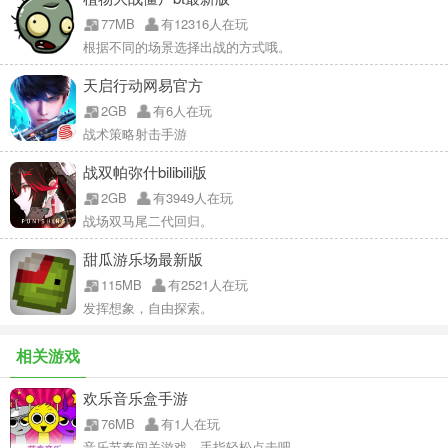
77MB
有12316人在玩
根据不同的场景选择出战的方式哦。
天启行动网易官方
2GB
有6人在玩
战术策略射击手游
战双帕弥什bilibili版
2GB
有3949人在玩
战场双马尾二代回归。
甜瓜游乐场最新版
115MB
有2521人在玩
发挥想象，自由探索。
相关游戏
欢乐音乐盒手游
76MB
有1人在玩
音乐节奏闯关游戏，手指轻松点击吧。