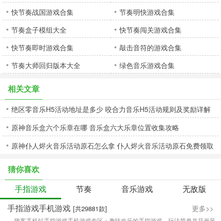
快节奏战国游戏合集
节奏明快游戏合集
节奏盒子模组大全
快节奏闯关游戏合集
快节奏即时游戏合集
敲击音符的游戏合集
节奏大师回归版本大全
绿色音乐游戏合集
相关文章
绝区零音乐H5活动地址是多少 咬合力音乐H5活动规则及奖励详解
原神音乐盒六个乐章在哪 音乐盒六大乐章位置收集攻略
原神仆人烬火音乐活动原石怎么拿 仆人烬火音乐活动原石免费领取
攻略
猜你喜欢
手指游戏
节奏
音乐游戏
无敌版
手指游戏手机游戏
更多>>
[共29881款]
嗨客手机站手指游戏手机游戏专区：趣味欢乐的手指游戏，玩法简单并且画风