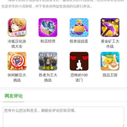
也是非常的小清新呢，对于喜欢休闲益智游戏的玩家们来说...
冷狐汉化游
鞋店经理
怪兽扭扭蛋
黄金矿工大
戏大全
作战
休闲解压大
胜者为王大
恐怖的100
甜品王国
挑战
挑战
道门
网友评论