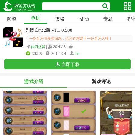
单机
网游
攻略
活动
专题
排
别踩白块2版 v1.1.0.508
一款音乐节奏类游戏，也许你就是下一位音乐大师！
休闲益智
|
20.4MB |
需网络
2016-3-4
hs
立即下载
游戏介绍
游戏评论