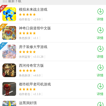
最新下载
模拟未来战士游戏
详情
动作射击
v2.0.0
神奇口袋道馆中文版
详情
角色扮演
v1.1
房子装修大亨游戏
详情
休闲益智
v3.11.28
西河传奇官方版
详情
角色扮演
v4.6.0
都市机甲老司机游戏
详情
动作射击
v1.1.0
这黑洞好强