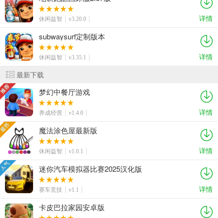
详情
休闲益智
v3.20.0
subwaysurf定制版本
详情
休闲益智
v3.35.1
最新下载
梦幻中餐厅游戏
详情
养成经营
v1.4.0
魔法涂色屋最新版
详情
休闲益智
v1.0.1
迷你汽车模拟器比赛2025汉化版
详情
赛车竞技
v1.1
卡皮巴拉家园安卓版