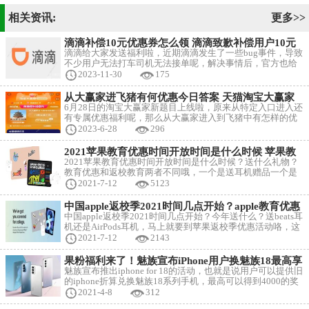
相关资讯:
更多>>
滴滴补偿10元优惠券怎么领 滴滴致歉补偿用户10元
优惠券领取方法
滴滴给大家发送福利啦，近期滴滴发生了一些bug事件，导致
不少用户无法打车司机无法接单呢，解决事情后，官方也给
用户做了补偿了，可以领取10元优惠券，下面一起来看看了
2023-11-30
175
解领取方法吧~ 滴滴补偿10元优惠券领取 滴滴补偿券怎么领
取、使用方法： 具体步骤： 1、首先我们进入到滴滴出行的
从大赢家进飞猪有何优惠今日答案 天猫淘宝大赢家
app当中，在此才可以领取到优惠卷。 2、接
6.28每日一猜答案分享
6月28日的淘宝大赢家新题目上线啦，原来从特定入口进入还
有专属优惠福利呢，那么从大赢家进入到飞猪中有怎样的优
惠福利呢，下面就来告诉给大家具体答案内容吧~ 天猫淘宝
2023-6-28
296
大赢家6.28答案 6.28从大赢家进飞猪有何优惠？ 答案：门票
立减十元 毕竟现在高考中考小学考试都结束咯，正式开启了
2021苹果教育优惠时间开放时间是什么时候 苹果教
暑假生活之旅了呢，赶紧来轻松体验试试吧，
育优惠返校季时间开启一览
2021苹果教育优惠时间开放时间是什么时候？送什么礼物？
教育优惠和返校教育两者不同哦，一个是送耳机赠品一个是
只有降价优惠哦，那么这次的2021年返校季活动什么时候开
2021-7-12
5123
始呢，下面就一起来看看吧~ 苹果教育优惠返校季时间 2021
苹果教育优惠2021时间介绍： 12日凌晨（大概率），14日凌
中国apple返校季2021时间几点开始？apple教育优惠
晨，16日凌晨。 教育优惠和返校教育优惠的区
送AirPods时间开始一览
中国apple返校季2021时间几点开始？今年送什么？送beats耳
机还是AirPods耳机，马上就要到苹果返校季优惠活动咯，这
次苹果可是大出血呀，竟然送AirPods耳机呢，买平板送
2021-7-12
2143
AirPods耳机，优惠确实不错，下面一起来看看吧~ apple返校
季2021 今年的赠品与往年的不同，往年赠送的是苹果的干儿
果粉福利来了！魅族宣布iPhone用户换魅族18最高享
子beats耳机，今年却是赠送的苹果亲儿子Ai
4000优惠
魅族宣布推出iphone for 18的活动，也就是说用户可以提供旧
的iphone折算兑换魅族18系列手机，最高可以得到4000的奖
励，有着额外的优惠，魅族在官网和微博官方公告的，大家
2021-4-8
312
想不想换？ iphone最高可以免费换魅族18系列 根据魅族在其