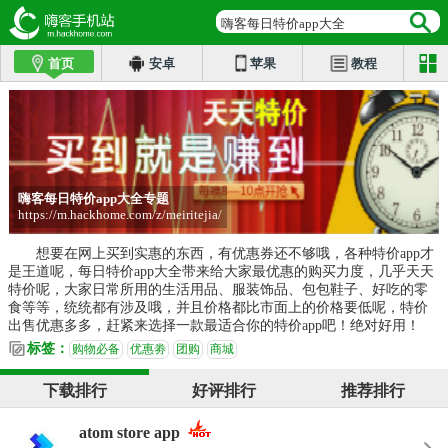
嗨客每日特价app大全
首页
安卓
苹果
教程
嗨客每日特价app大全专题
https://m.hackhome.com/z/meiritejia/
想要在网上买到实惠的东西，有优惠券还不够哦，各种特价app才
是王道呢，每日特价app大全带来给大家最优惠的购买力度，几乎天天
特价呢，大家日常所用的生活用品、服装饰品、包包鞋子、好吃的零
食等等，统统都有涉及哦，并且价格都比市面上的价格要低呢，特价
出售优惠多多，赶紧来选择一款最适合你的特价app吧！绝对好用！
标签：
购物必备
优惠劵
团购
商城
下载排行
好评排行
推荐排行
atom store app