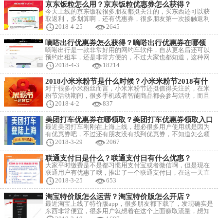
微博账户上的官方公告，使用苹果iPhone换购魅族18系列智
京东饭粒怎么用？京东饭粒优惠券怎么获得？
能手机的用户可获得高达4,000元人民币（
今天上线的京东饭粒很多朋友都挺关注的，买东西还可以获
取返利，多划算啊，还有优惠券，很多朋友第一次接触返利
软件，想知道怎么用，怎么获得优惠券，下面嗨客小编就跟
2018-4-25
2645
大家分享一下吧~ “购省、购好、购返利”，京东饭粒最吸引买
家的地方除了以超优惠的价格，买到新潮、优质的商品。作
嘀嗒出行优惠券怎么获得？嘀嗒出行优惠券在哪领
为返利购物商城，返利元素自然更是消费者最关心的一项。
取？
嘀嗒出行是一款非常好用的网约车软件，自从更名后还可以
在京东饭粒上完成返利商品的下单支付，消费者即可得到
预约出租车，还是非常方便的，不过大家也都知道，这种网
约车最近竞争还赢激烈，都在送红包，因此大家想知道在哪
2018-4-3
18214
领取优惠券，下面嗨客小编就给大家具体分享一下领取方法
吧~ 嘀嗒出行推出“免费帮你发888元现金红包”活动，用户可
2018小米米粉节是什么时候？小米米粉节2018有什
通过“嘀嗒出行服务”微信小程序来参与，每位用户可给最多
么优惠？
对于很多小米粉丝而言，小米米粉节还挺值得关注的，在米
100位好友免费发送红包；
粉节活动期间，很多手机或者智能商品都会参与活动，而且
还可以领取很多优惠券，还是非常划算的，很多朋友想知道
2018-4-2
837
米粉节的具体时间，以及相关的优惠活动，下面嗨客小编就
跟大家分享一下吧~ 米粉节活动时间：4月3日-4月10日 米粉
美团打车优惠券在哪领取？美团打车优惠券领取入口
节预热活动已经上线，多种超酷玩法，可赢小米MIX 2S、小
最近美团打车刚刚在上海上线，想必很多用户使用就是因为
爱音箱mini、优惠券等奖
有优惠券吧，不过还有朋友没有找到优惠券，不知道怎么领
取？下面嗨客小编就给大家具体介绍一下吧~ 美团打车优惠
2018-3-29
2067
券领取方法： 1、打开美团APP后，可以看到南京等城市的界
面已经出现了打车图标，点击打车。进入约车界面，即可快
联通支付日是什么？联通支付日有什么优惠？
捷打车了。并且比一般打车还更优惠； 2、如果你是司机，
大家平时缴费是不是都习惯用支付宝或者微信啊，但是现在
则要下
联通用户有优惠了哦，推出了一个联通支付日，在这一天直
接在沃钱包上缴费非常划算，很多朋友对这个都没有了解，
2018-3-25
653
不知道有什么折扣，下面嗨客小编就给大家详细介绍一下吧~
中国联通发布消息，从本月的3月28日起，每月28日均为“联
淘宝特价版怎么运营？淘宝特价版怎么开店？
通支付日”，当天使用“沃钱包”进行充值缴费，最高可享受8.8
最近淘宝上线了特价版app，很多朋友都下载了，发现确实是
折优惠。 从
东西非常便宜，很多用户就想着在这个上面赚取流量，想知