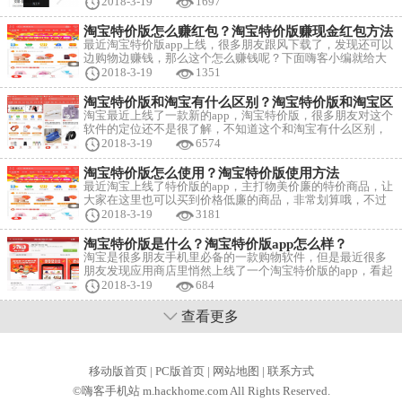
道怎么才能在淘宝特价版上开店？怎么运营？入驻入口在
2018-3-19
1697
哪？下面嗨客小编就给大家详细介绍一下吧~ 淘宝特价版开
店方法： 商家申请入驻入口：点击这里 大家申请入驻，根据
淘宝特价版怎么赚红包？淘宝特价版赚现金红包方法
要求上传资料，等待审核~ 淘宝特价店运营技巧：
最近淘宝特价版app上线，很多朋友跟风下载了，发现还可以
边购物边赚钱，那么这个怎么赚钱呢？下面嗨客小编就给大
家分享一下赚红包的方法吧~ 1、大家在本站下载淘宝特价版
2018-3-19
1351
app后，打开软件可以看到“赚红包”，点击进入； 2、有3大
绝招赚现金红包哦，一是邀人送红包，每邀请一位新淘宝用
淘宝特价版和淘宝有什么区别？淘宝特价版和淘宝区
户完成购物，双方均获得最高10元红包，进入后即可看到我
别介绍
淘宝最近上线了一款新的app，淘宝特价版，很多朋友对这个
的专属邀请码，S4J34A
软件的定位还不是很了解，不知道这个和淘宝有什么区别，
毕竟都是购物软件，为什么要上线两款软件呢？下面嗨客小
2018-3-19
6574
编就给大家具体介绍一下吧~ 1、从招商角度看，淘宝特价版
显然希望把曾经从淘宝流失，去往拼多多的商家再拉回来。
淘宝特价版怎么使用？淘宝特价版使用方法
用淘宝在招商时自己的话说就是，从“消费升级”转型为“消费
最近淘宝上线了特价版的app，主打物美价廉的特价商品，让
分级”。我们可以看到淘宝特价版重点宣传的九块
大家在这里也可以买到价格低廉的商品，非常划算哦，不过
毕竟是刚刚上线，很多朋友对此还不熟悉，不知道怎么使
2018-3-19
3181
用，下面嗨客小编就给大家详细介绍一下吧~ 淘宝特价版的
使用方法其实和淘宝没什么区别，大家记得先登录，小编是
淘宝特价版是什么？淘宝特价版app怎么样？
直接用的淘宝账号登录； 进入后选择你想买的东西，大家可
淘宝是很多朋友手机里必备的一款购物软件，但是最近很多
以看到这里的商品确实非常便宜，还有很多
朋友发现应用商店里悄然上线了一个淘宝特价版的app，看起
来像是山寨一般，很多朋友就疑惑了，不知道这个软件是什
2018-3-19
684
么，是不是真的？下面嗨客小编就给大家具体介绍一下吧~
首先，大家可以确定的是淘宝特价版是真实可信的软件哦，
查看更多
淘宝官方上线的一款软件，定位和拼多多类似，主打物美价
廉的特价商品。 大家在本
移动版首页
|
PC版首页
|
网站地图
|
联系方式
©嗨客手机站 m.hackhome.com All Rights Reserved.