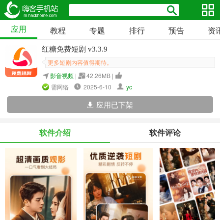
应用
教程
专题
排行
预告
资
红糖免费短剧 v3.3.9
更多短剧内容值得期待。
影音视频
|
42.26MB |
需网络
2025-6-10
yc
应用已下架
软件介绍
软件评论