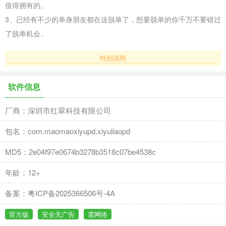
值得拥有的。
3、已经有不少的单身朋友都在这脱单了，想要脱单的你千万不要错过
了脱单机会。
特别说明
软件信息
厂商：深圳市红翠科技有限公司
包名：com.maomaoxiyupd.xiyuliaopd
MD5：2e04f97e0674b3278b3518c07be4538c
年龄：12+
备案：粤ICP备2025366506号-4A
官方版
安全无广告
需网络