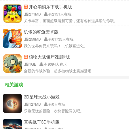
开心消消乐下载手机版
271MB
有2151人在玩
关卡丰富，画面超级清新可爱，还有各种道具帮助你哦。
饥饿的鲨鱼安卓版
259MB
有61735人在玩
我的世界你要来玩吗！（饥饿鲨进化）
植物大战僵尸2国际版
1GB
有9094人在玩
全新的作战体验，超多植物战士震撼登场！
相关游戏
3D星球大战小游戏
127MB
有0人在玩
乐趣无忧的冒险，欢快冒险闯关吧。
真实飙车3D手机版