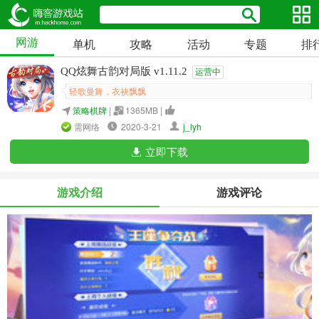
网游
单机
攻略
活动
专题
排
QQ炫舞古韵对局版 v1.11.2
运营中
轻歌曼舞，衣袂飘飘
策略棋牌
|
1365MB |
需网络
2020-3-21
j_lyh
立即下载
游戏介绍
游戏评论