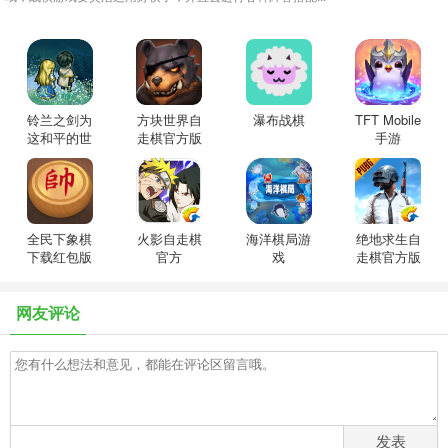
铃兰之剑为
方块世界自
瀑布战棋
TFT Mobile
这和平的世
走棋官方版
手游
界官方版
全民下象棋
火影自走棋
海洋棋局游
绝地求生自
下载红包版
官方
戏
走棋官方版
网友评论
发表