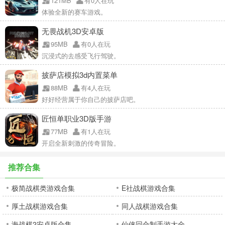
121MB
有0人在玩
体验全新的赛车游戏。
无畏战机3D安卓版
95MB
有0人在玩
沉浸式的去感受飞行驾驶。
披萨店模拟3d内置菜单
88MB
有4人在玩
好好经营属于你自己的披萨店吧。
匠恒单职业3D版手游
77MB
有1人在玩
开启全新刺激的传奇冒险。
推荐合集
极简战棋类游戏合集
E社战棋游戏合集
厚土战棋游戏合集
同人战棋游戏合集
海战棋2安卓版合集
仙侠回合制手游大全