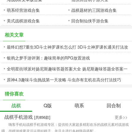
萌系经营游戏合集
战棋题材的三国游戏合集
美式战棋游戏合集
回合制仙侠手游合集
相关文章
最终幻想7重生3D斗士神罗课长怎么打 3D斗士神罗课长通关打法攻
银鸦之梦手游评测：趣味简单的RPG放置游戏
略
全明星街球派对扬尼斯趣味答题答案大全 扬尼斯趣味答题全答案一
原神4.3趣味斗虫挑战第一天攻略 斗虫亦有玄机在高分打法技巧
览
猜你喜欢
战棋
Q版
萌系
回合制
战棋手机游戏
更多>>
[共856款]
嗨客手机站战棋手机游戏专区：提供给大家超多精彩欢乐的战棋元素对战游戏
哦，战棋游戏要灵活运用好棋子，并且去进行各种阵容搭配...