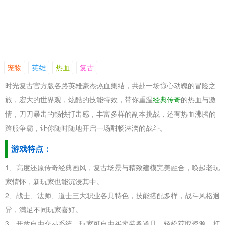
宠物
英雄
热血
复古
时光复古官方版各路英雄豪杰热血集结，共赴一场惊心动魄的冒险之
旅，宏大的世界观，炫酷的技能特效，带你重温
经典传奇
的热血与激
情，刀刀暴击的畅快打击感，丰富多样的副本挑战，还有热血沸腾的
跨服争霸，让你随时随地开启一场酣畅淋漓的战斗。
游戏特点：
1、高度还原传奇经典画风，复古场景与精致建模完美融合，唤起老玩
家情怀，新玩家也能沉浸其中。
2、战士、法师、道士三大职业各具特色，技能搭配多样，战斗风格迥
异，满足不同玩家喜好。
3、开放自由交易系统，玩家可自由买卖装备道具，轻松获取资源，打