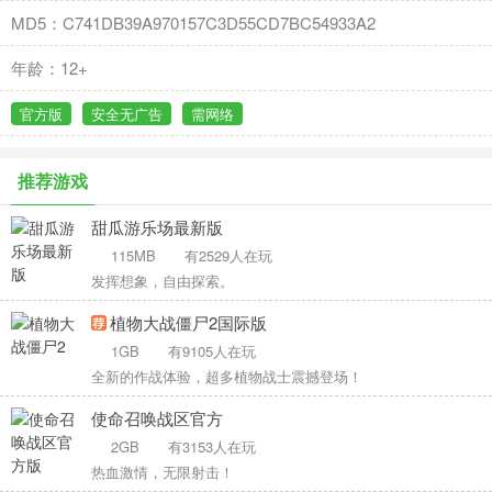
MD5：C741DB39A970157C3D55CD7BC54933A2
年龄：12+
官方版
安全无广告
需网络
推荐游戏
甜瓜游乐场最新版
115MB
有2529人在玩
发挥想象，自由探索。
植物大战僵尸2国际版
1GB
有9105人在玩
全新的作战体验，超多植物战士震撼登场！
使命召唤战区官方
2GB
有3153人在玩
热血激情，无限射击！