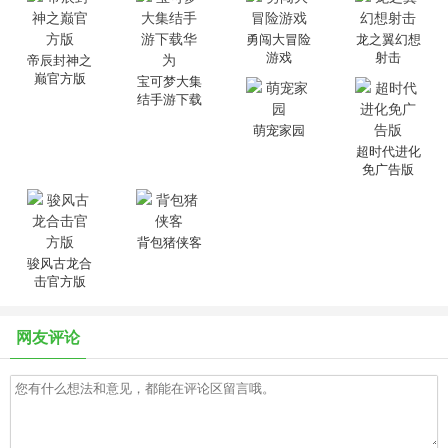
勇闯大冒险
龙之翼幻想
游戏
射击
帝辰封神之
巅官方版
宝可梦大集
结手游下载
华为
萌宠家园
超时代进化
免广告版
背包猪侠客
骏风古龙合
击官方版
网友评论