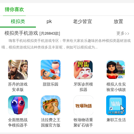
猜你喜欢
模拟类
pk
老少皆宜
放置
模拟类手机游戏
更多>>
[共26843款]
嗨客手机站模拟类手机游戏专区：带来给大家欢乐趣味的各种模拟类题材游戏
哦，模拟类游戏玩法种类很多且丰富呢，例如可以模拟成为...
苏丹的游戏
甜甜乐园
牙医诊所模
模拟人生实
安卓版
拟器
验室小镇故
事
全面憨憨战
法拉费之王
牧场物语重
兼职工生活
争模拟器手
国服官方版
聚矿石镇手
游
机版