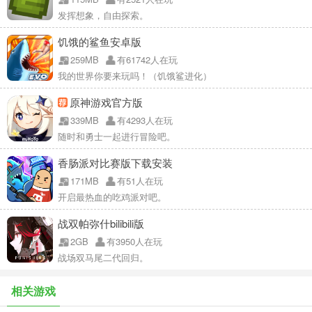
发挥想象，自由探索。
饥饿的鲨鱼安卓版
259MB
有61742人在玩
我的世界你要来玩吗！（饥饿鲨进化）
原神游戏官方版
339MB
有4293人在玩
随时和勇士一起进行冒险吧。
香肠派对比赛版下载安装
171MB
有51人在玩
开启最热血的吃鸡派对吧。
战双帕弥什bilibili版
2GB
有3950人在玩
战场双马尾二代回归。
相关游戏