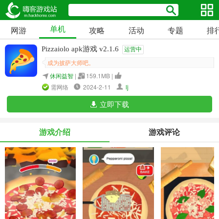
单机
网游
攻略
活动
专题
排
Pizzaiolo apk游戏 v2.1.6
运营中
成为披萨大师吧。
休闲益智
|
159.1MB |
需网络
2024-2-11
lj
立即下载
游戏介绍
游戏评论