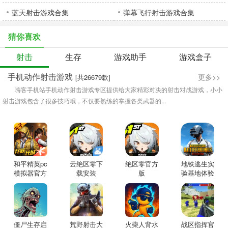
蓝天射击游戏合集
弹幕飞行射击游戏合集
猜你喜欢
射击
生存
游戏助手
游戏盒子
手机动作射击游戏
更多>>
[共26679款]
嗨客手机站手机动作射击游戏专区提供给大家精彩对决的射击对战游戏，小小
射击游戏包含了很多技巧哦，不仅要熟练的掌握各类武器的...
和平精英pc
云绝区零下
绝区零官方
地铁逃生实
模拟器官方
载安装
版
验基地体验
服
僵尸生存启
荒野射击大
火柴人背水
战区指挥官