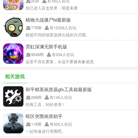
2GB
有183人在玩
你已进入盲盒世界，萌蛋来袭
植物大战僵尸bt最新版
77MB
有12329人在玩
根据不同的场景选择出战的方式哦。
霓虹深渊无限手机版
954MB
有234人在玩
这里不存在重复，永远不要被表象迷惑
相关游戏
和平精英画质器gfx工具箱最新版
26MB
有145人在玩
经典工具，轻松使用！
暗区突围画质助手
11MB
有520人在玩
一起快速进行突围吧。