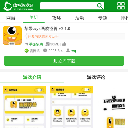
单机
网游
攻略
活动
专题
排
苹果.xyz画质怪兽 v3.1.0
经典的吃鸡画质助手
手游辅助
|
30MB |
需网络
2025-8-4
wq
立即下载
游戏介绍
游戏评论