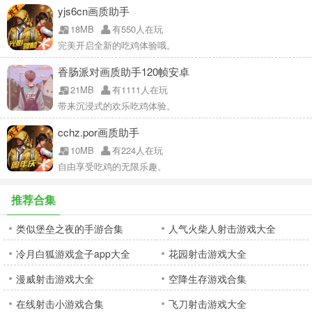
yjs6cn画质助手
18MB
有550人在玩
完美开启全新的吃鸡体验哦。
香肠派对画质助手120帧安卓
21MB
有1111人在玩
带来沉浸式的欢乐吃鸡体验。
cchz.por画质助手
10MB
有224人在玩
自由享受吃鸡的无限乐趣。
推荐合集
类似堡垒之夜的手游合集
人气火柴人射击游戏大全
冷月白狐游戏盒子app大全
花园射击游戏大全
漫威射击游戏大全
空降生存游戏合集
在线射击小游戏合集
飞刀射击游戏大全