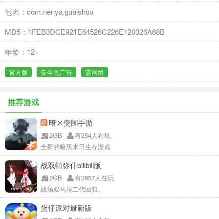
包名：com.nenya.guaishou
MD5：1FEB3DCE921E64526C226E120326A68B
年龄：12+
官方版
安全无广告
需网络
推荐游戏
暗区突围手游
2GB
有254人在玩
全新的暗黑末日生存游戏
战双帕弥什bilibili版
2GB
有3957人在玩
战场双马尾二代回归。
蛋仔派对最新版