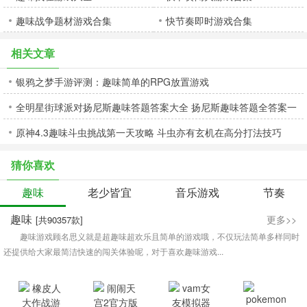
趣味战争题材游戏合集
快节奏即时游戏合集
相关文章
银鸦之梦手游评测：趣味简单的RPG放置游戏
全明星街球派对扬尼斯趣味答题答案大全 扬尼斯趣味答题全答案一
原神4.3趣味斗虫挑战第一天攻略 斗虫亦有玄机在高分打法技巧
览
猜你喜欢
趣味
老少皆宜
音乐游戏
节奏
趣味
更多>>
[共90357款]
趣味游戏顾名思义就是超趣味超欢乐且简单的游戏哦，不仅玩法简单多样同时
还提供给大家最简洁快速的闯关体验呢，对于喜欢趣味游戏...