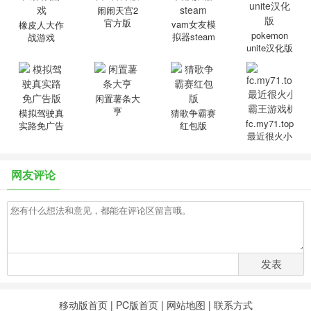
闹闹天宫2
官方版
vam女友模
橡皮人大作
pokemon
拟器steam
战游戏
unite汉化版
闲置薯条大
亨
模拟驾驶真
猜歌争霸赛
fc.my71.top
实路免广告
红包版
最近很火小
版
霸王游戏机
网友评论
发表
移动版首页
|
PC版首页
|
网站地图
|
联系方式