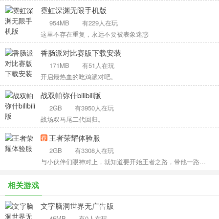
霓虹深渊无限手机版
954MB
有229人在玩
这里不存在重复，永远不要被表象迷惑
香肠派对比赛版下载安装
171MB
有51人在玩
开启最热血的吃鸡派对吧。
战双帕弥什bilibili版
2GB
有3950人在玩
战场双马尾二代回归。
王者荣耀体验服
2GB
有3308人在玩
与小伙伴们眼神对上，就知道要开始王者之路，带他一路超神。
相关游戏
文字脑洞世界无广告版
45MB
有0人在玩