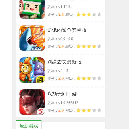
版本：v1.42.31
9.4
评分：
星级：
饥饿的鲨鱼安卓版
版本：v9.9.10.0
9.3
评分：
星级：
别惹农夫最新版
版本：v2.1.5
5.0
评分：
星级：
永劫无间手游
版本：v1.0.262342
5.0
评分：
星级：
最新游戏