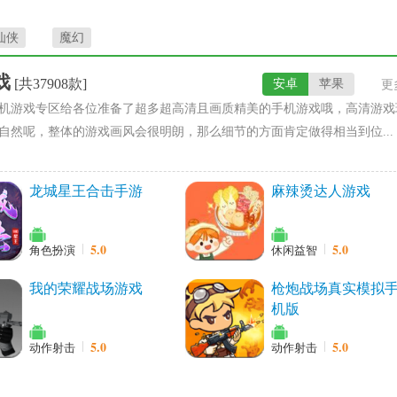
仙侠
魔幻
戏
[共37908款]
安卓
苹果
更
机游戏专区给各位准备了超多超高清且画质精美的手机游戏哦，高清游戏
自然呢，整体的游戏画风会很明朗，那么细节的方面肯定做得相当到位...
龙城星王合击手游
麻辣烫达人游戏
5.0
5.0
角色扮演
休闲益智
我的荣耀战场游戏
枪炮战场真实模拟
机版
5.0
5.0
动作射击
动作射击