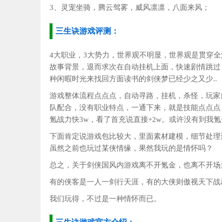
3、灵宠坐骑，腾云驾雾，威风凛凛，八面来风；
三生诀游戏评测：
4大职业，3大势力，世界观不明显，世界观是贯穿
故事背景，退而求次在自动挂机上面，快速剧情跳过
种闲暇时光来找回方面读书的剑侠梦已经少之又少..
游戏整体流程点点点，自动寻路，挂机，杀怪，玩家
队配合，没有职业特点，一通下来，就是技能点点点
氪战力快3w，看了首充说直接+2w。或许没有到我
下面肯定说游戏包比较大，里面素材建模，细节处理
虽然之前也玩过某侠情缘，果然我玩的是情怀吗？
总之，关于剑侠国风内游戏离不开氪金，也离不开场
有的侠客是一人一剑行天涯，有的大侠则傲视天下战
我们玩得，不过是一种情怀而已。