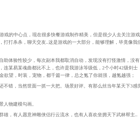
全游戏的中心点，现在很多快餐游戏制作精美，但是很少人去关注游
，打打杀杀，聊天交友..这是游戏的一大部分，能够理解，毕竟像我
自助体验性较少，每次副本我都取消自动，发现没有打怪激情，没有
，连某易某魂曲都比不上，也许是我游泳等级低，2个小时42级剑士
氪金欲望，时装，宠物，都千篇一律，总之氪了你就强，越氪越强；
还不错，当然世面一抓一大把。场景好评。有那么丝当年某天下3感
景人物建模勾画。
群雄，有人愿意神雕侠侣行云流水，也有人喜欢坐拥天下武林帮主..