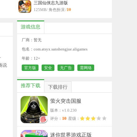
三国仙侠志九游版
10
125MB
/ 角色扮演 /
游戏信息
厂商：暂无
包名：com.atsyx.sanshengjue.aligames
一
年龄：12+
场说
官方版
安全
无广告
需网络
推荐下载
下载排行
萤火突击国服
版本：v1.0.230
10
评分：
星级：
迷你世界游戏正版