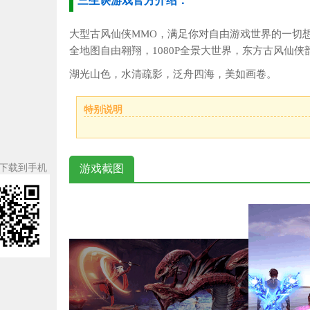
三生诀游戏官方介绍：
大型古风仙侠MMO，满足你对自由游戏世界的一切
全地图自由翱翔，1080P全景大世界，东方古风仙侠
湖光山色，水清疏影，泛舟四海，美如画卷。
特别说明
下载到手机
游戏截图