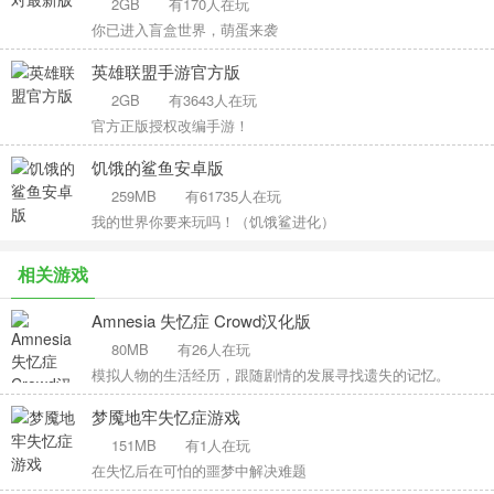
2GB
有170人在玩
你已进入盲盒世界，萌蛋来袭
英雄联盟手游官方版
2GB
有3643人在玩
官方正版授权改编手游！
饥饿的鲨鱼安卓版
259MB
有61735人在玩
我的世界你要来玩吗！（饥饿鲨进化）
相关游戏
Amnesia 失忆症 Crowd汉化版
80MB
有26人在玩
模拟人物的生活经历，跟随剧情的发展寻找遗失的记忆。
梦魇地牢失忆症游戏
151MB
有1人在玩
在失忆后在可怕的噩梦中解决难题