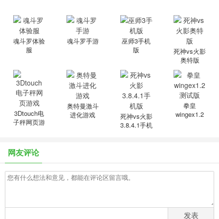
魂斗罗体验
魂斗罗手游
巫师3手机
服
版
死神vs火影
奥特版
拳皇
奥特曼激斗
3Dtouch电
wingex1.2
进化游戏
死神vs火影
子秤网页游
测试版
3.8.4.1手机
戏
版
网友评论
发表